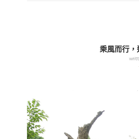
乘風而行，
writ